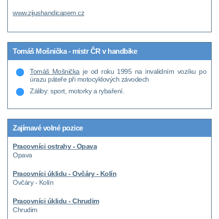
www.zijushandicapem.cz
Tomáš Mošnička - mistr ČR v handbike
Tomáš Mošnička
je od roku 1995 na invalidním vozíku po
úrazu páteře při motocyklových závodech
Záliby: sport, motorky a rybaření.
Zajímavé volné pozice
Pracovníci ostrahy - Opava
Opava
Pracovníci úklidu - Ovčáry - Kolín
Ovčáry - Kolín
Pracovníci úklidu - Chrudim
Chrudim