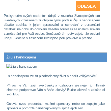
Poskytnutím svých osobních údajů v rozsahu životopisných dat
uvedených v zaslaném životopise týmu portálu Žiju s handicapem
dáváte souhlas k jejich zpracování a uchování v personální
databázi na dobu do odvolání Vašeho souhlasu za účelem získání
zaměstnání pro Vaši osobu. Současně tím potvrzujete, že osobní
údaje uvedené v zaslaném životopise jsou pravdivé a přesné.
Žiju s handicapem
I s handicapem lze žít plnohodnotný život a docílit velkých věcí.
Přinášíme Vám zajímavé články a rozhovory, ale nejen to. Hlavně
chceme podporovat Vás a Vaše aktivity! Buďte aktivní a založte si
svůj blog.
Oslovte svou prezentací možné sponzory, nebo se zapojte jako
sponzor a pomozte handicapovaným splnit jejich sen.