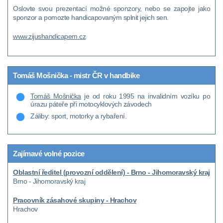
Oslovte svou prezentací možné sponzory, nebo se zapojte jako
sponzor a pomozte handicapovaným splnit jejich sen.
www.zijushandicapem.cz
Tomáš Mošnička - mistr ČR v handbike
Tomáš Mošnička
je od roku 1995 na invalidním vozíku po
úrazu páteře při motocyklových závodech
Záliby: sport, motorky a rybaření.
Zajímavé volné pozice
Oblastní ředitel (provozní oddělení) - Brno - Jihomoravský kraj
Brno - Jihomoravský kraj
Pracovník zásahové skupiny - Hrachov
Hrachov