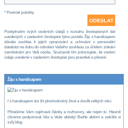
* Povinné položky
Poskytnutím svých osobních údajů v rozsahu životopisných dat
uvedených v zaslaném životopise týmu portálu Žiju s handicapem
dáváte souhlas k jejich zpracování a uchování v personální
databázi na dobu do odvolání Vašeho souhlasu za účelem získání
zaměstnání pro Vaši osobu. Současně tím potvrzujete, že osobní
údaje uvedené v zaslaném životopise jsou pravdivé a přesné.
Žiju s handicapem
I s handicapem lze žít plnohodnotný život a docílit velkých věcí.
Přinášíme Vám zajímavé články a rozhovory, ale nejen to. Hlavně
chceme podporovat Vás a Vaše aktivity! Buďte aktivní a založte si
svůj blog.