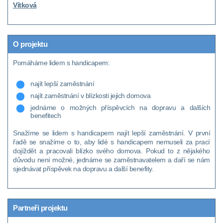
Vítková
O projektu
Pomáháme lidem s handicapem:
najít lepší zaměstnání
najít zaměstnání v blízkosti jejich domova
jednáme o možných příspěvcích na dopravu a dalších
benefitech
Snažíme se lidem s handicapem najít lepší zaměstnání. V první
řadě se snažíme o to, aby lidé s handicapem nemuseli za prací
dojíždět a pracovali blízko svého domova. Pokud to z nějakého
důvodu není možné, jednáme se zaměstnavatelem a daří se nám
sjednávat příspěvek na dopravu a další benefity.
Partneři projektu