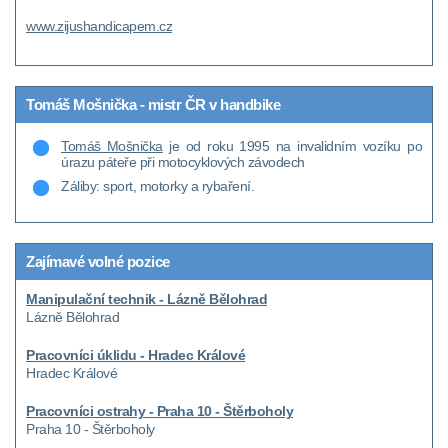
www.zijushandicapem.cz
Tomáš Mošnička - mistr ČR v handbike
Tomáš Mošnička
je od roku 1995 na invalidním vozíku po
úrazu páteře při motocyklových závodech
Záliby: sport, motorky a rybaření.
Zajímavé volné pozice
Manipulační technik - Lázně Bělohrad
Lázně Bělohrad
Pracovníci úklidu - Hradec Králové
Hradec Králové
Pracovníci ostrahy - Praha 10 - Štěrboholy
Praha 10 - Štěrboholy