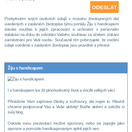
Poskytnutím svých osobních údajů v rozsahu životopisných dat
uvedených v zaslaném životopise týmu portálu Žiju s handicapem
dáváte souhlas k jejich zpracování a uchování v personální
databázi na dobu do odvolání Vašeho souhlasu za účelem získání
zaměstnání pro Vaši osobu. Současně tím potvrzujete, že osobní
údaje uvedené v zaslaném životopise jsou pravdivé a přesné.
Žiju s handicapem
I s handicapem lze žít plnohodnotný život a docílit velkých věcí.
Přinášíme Vám zajímavé články a rozhovory, ale nejen to. Hlavně
chceme podporovat Vás a Vaše aktivity! Buďte aktivní a založte si
svůj blog.
Oslovte svou prezentací možné sponzory, nebo se zapojte jako
sponzor a pomozte handicapovaným splnit jejich sen.