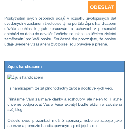
Poskytnutím svých osobních údajů v rozsahu životopisných dat
uvedených v zaslaném životopise týmu portálu Žiju s handicapem
dáváte souhlas k jejich zpracování a uchování v personální
databázi na dobu do odvolání Vašeho souhlasu za účelem získání
zaměstnání pro Vaši osobu. Současně tím potvrzujete, že osobní
údaje uvedené v zaslaném životopise jsou pravdivé a přesné.
Žiju s handicapem
I s handicapem lze žít plnohodnotný život a docílit velkých věcí.
Přinášíme Vám zajímavé články a rozhovory, ale nejen to. Hlavně
chceme podporovat Vás a Vaše aktivity! Buďte aktivní a založte si
svůj blog.
Oslovte svou prezentací možné sponzory, nebo se zapojte jako
sponzor a pomozte handicapovaným splnit jejich sen.