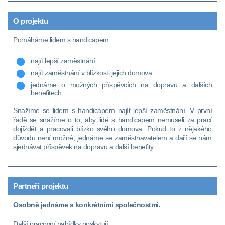
O projektu
Pomáháme lidem s handicapem:
najít lepší zaměstnání
najít zaměstnání v blízkosti jejich domova
jednáme o možných příspěvcích na dopravu a dalších
benefitech
Snažíme se lidem s handicapem najít lepší zaměstnání. V první
řadě se snažíme o to, aby lidé s handicapem nemuseli za prací
dojíždět a pracovali blízko svého domova. Pokud to z nějakého
důvodu není možné, jednáme se zaměstnavatelem a daří se nám
sjednávat příspěvek na dopravu a další benefity.
Partneři projektu
Osobně jednáme s konkrétními společnostmi.
Další pracovní nabídky poskytují: