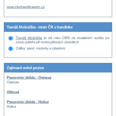
www.zijushandicapem.cz
Tomáš Mošnička - mistr ČR v handbike
Tomáš Mošnička
je od roku 1995 na invalidním vozíku po
úrazu páteře při motocyklových závodech
Záliby: sport, motorky a rybaření.
Zajímavé volné pozice
Pracovníci úklidu - Ostrava
Ostrava
Vítková
Pracovníci úklidu - Holice
Holice