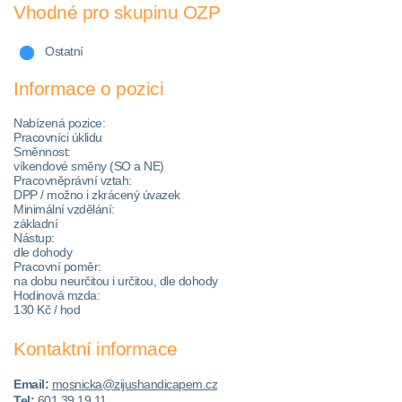
Vhodné pro skupinu OZP
Ostatní
Informace o pozici
Nabízená pozice:
Pracovníci úklidu
Směnnost:
víkendové směny (SO a NE)
Pracovněprávní vztah:
DPP / možno i zkrácený úvazek
Minimální vzdělání:
základní
Nástup:
dle dohody
Pracovní poměr:
na dobu neurčitou i určitou, dle dohody
Hodinová mzda:
130 Kč / hod
Kontaktní informace
Email:
mosnicka@zijushandicapem.cz
Tel:
601 39 19 11