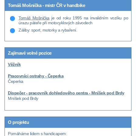
Tomáš Mošnička - mistr ČR v handbike
Tomáš Mošnička
je od roku 1995 na invalidním vozíku po
úrazu páteře při motocyklových závodech
Záliby: sport, motorky a rybaření.
Zajímavé volné pozice
Věžník
Pracovníci ostrahy - Čeperka
Čeperka
Dispečer - pracovník dohledového centra - Mníšek pod Brdy
Mníšek pod Brdy
O projektu
Pomáháme lidem s handicapem: