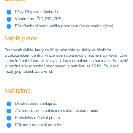
Přivydělejte si k důchodu
Vhodné pro ČID, PID, ZPS
Přizpůsobení směn Vašim potřebám (po dohodě v týmu)
Náplň práce
Pracovník úklidu, který zajišťuje mimořádné úklidy ve školícím
a zákaznickém centru. Práce jsou naplánovány hlavně na víkend. Dále
je možné nabídnout záskoky v týdnu v odpoledních hodinách. Ke mzdě
je možné získat osobní ohodnocení a odměnu až 10 Kč. Součástí
mzdy je příplatek za víkend.
Nabízíme
Dlouhodobou spolupráci
Zázemí stabilní společnosti s dlouholetou tradicí
Pravidelný měsíční příjem
Příjemné pracovní prostředí