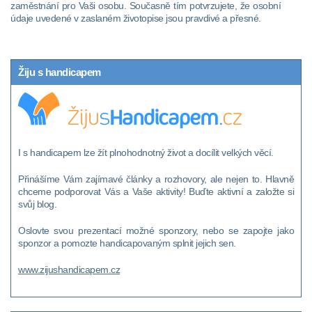
zaměstnání pro Vaši osobu. Současně tím potvrzujete, že osobní
údaje uvedené v zaslaném životopise jsou pravdivé a přesné.
Žiju s handicapem
I s handicapem lze žít plnohodnotný život a docílit velkých věcí.
Přinášíme Vám zajímavé články a rozhovory, ale nejen to. Hlavně
chceme podporovat Vás a Vaše aktivity! Buďte aktivní a založte si
svůj blog.
Oslovte svou prezentací možné sponzory, nebo se zapojte jako
sponzor a pomozte handicapovaným splnit jejich sen.
www.zijushandicapem.cz