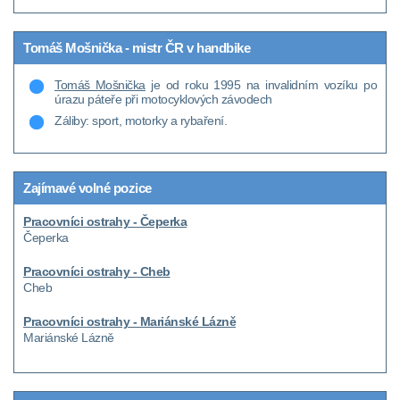
Tomáš Mošnička - mistr ČR v handbike
Tomáš Mošnička
je od roku 1995 na invalidním vozíku po
úrazu páteře při motocyklových závodech
Záliby: sport, motorky a rybaření.
Zajímavé volné pozice
Pracovníci ostrahy - Čeperka
Čeperka
Pracovníci ostrahy - Cheb
Cheb
Pracovníci ostrahy - Mariánské Lázně
Mariánské Lázně