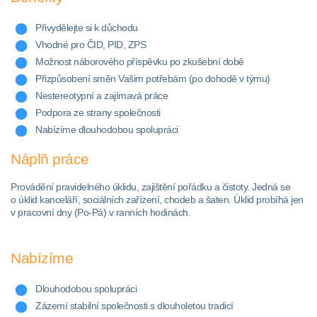
Přivydělejte si k důchodu
Vhodné pro ČID, PID, ZPS
Možnost náborového příspěvku po zkušební době
Přizpůsobení směn Vašim potřebám (po dohodě v týmu)
Nestereotypní a zajímavá práce
Podpora ze strany společnosti
Nabízíme dlouhodobou spolupráci
Náplň práce
Provádění pravidelného úklidu, zajištění pořádku a čistoty. Jedná se
o úklid kanceláří, sociálních zařízení, chodeb a šaten. Úklid probíhá jen
v pracovní dny (Po-Pá) v ranních hodinách.
Nabízíme
Dlouhodobou spolupráci
Zázemí stabilní společnosti s dlouholetou tradicí