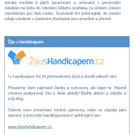
dáváte souhlas k jejich zpracování a uchování v personální
databázi na dobu do odvolání Vašeho souhlasu za účelem získání
zaměstnání pro Vaši osobu. Současně tím potvrzujete, že osobní
údaje uvedené v zaslaném životopise jsou pravdivé a přesné.
Žiju s handicapem
I s handicapem lze žít plnohodnotný život a docílit velkých věcí.
Přinášíme Vám zajímavé články a rozhovory, ale nejen to. Hlavně
chceme podporovat Vás a Vaše aktivity! Buďte aktivní a založte si
svůj blog.
Oslovte svou prezentací možné sponzory, nebo se zapojte jako
sponzor a pomozte handicapovaným splnit jejich sen.
www.zijushandicapem.cz