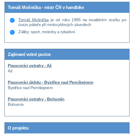
Tomáš Mošnička - mistr ČR v handbike
Tomáš Mošnička
je od roku 1995 na invalidním vozíku po
úrazu páteře při motocyklových závodech
Záliby: sport, motorky a rybaření.
Zajímavé volné pozice
Pracovníci ostrahy - Aš
Aš
Pracovníci úklidu - Bystřice nad Pernštejnem
Bystřice nad Pernštejnem
Pracovníci ostrahy - Bohumín
Bohumín
O projektu