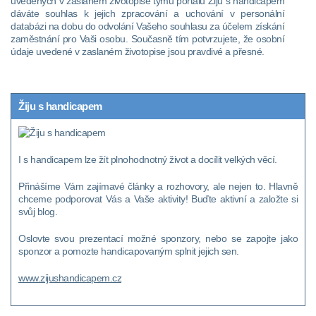
uvedených v zaslaném životopise týmu portálu Žiju s handicapem
dáváte souhlas k jejich zpracování a uchování v personální
databázi na dobu do odvolání Vašeho souhlasu za účelem získání
zaměstnání pro Vaši osobu. Současně tím potvrzujete, že osobní
údaje uvedené v zaslaném životopise jsou pravdivé a přesné.
Žiju s handicapem
I s handicapem lze žít plnohodnotný život a docílit velkých věcí.
Přinášíme Vám zajímavé články a rozhovory, ale nejen to. Hlavně
chceme podporovat Vás a Vaše aktivity! Buďte aktivní a založte si
svůj blog.
Oslovte svou prezentací možné sponzory, nebo se zapojte jako
sponzor a pomozte handicapovaným splnit jejich sen.
www.zijushandicapem.cz