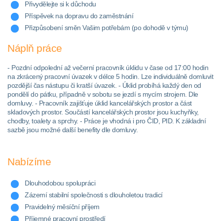
Přivydělejte si k důchodu
Příspěvek na dopravu do zaměstnání
Přizpůsobení směn Vašim potřebám (po dohodě v týmu)
Náplň práce
- Pozdní odpolední až večerní pracovník úklidu v čase od 17:00 hodin
na zkrácený pracovní úvazek v délce 5 hodin. Lze individuálně domluvit
pozdější čas nástupu či kratší úvazek. - Úklid probíhá každý den od
pondělí do pátku, případně v sobotu se jezdí s mycím strojem. Dle
domluvy. - Pracovník zajišťuje úklid kancelářských prostor a část
skladových prostor. Součástí kancelářských prostor jsou kuchyňky,
chodby, toalety a sprchy. - Práce je vhodná i pro ČID, PID. K základní
sazbě jsou možné další benefity dle domluvy.
Nabízíme
Dlouhodobou spolupráci
Zázemí stabilní společnosti s dlouholetou tradicí
Pravidelný měsíční příjem
Příjemné pracovní prostředí