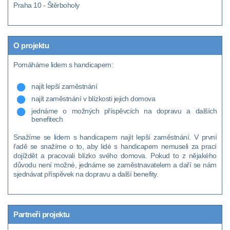
Praha 10 - Štěrboholy
O projektu
Pomáháme lidem s handicapem:
najít lepší zaměstnání
najít zaměstnání v blízkosti jejich domova
jednáme o možných příspěvcích na dopravu a dalších
benefitech
Snažíme se lidem s handicapem najít lepší zaměstnání. V první
řadě se snažíme o to, aby lidé s handicapem nemuseli za prací
dojíždět a pracovali blízko svého domova. Pokud to z nějakého
důvodu není možné, jednáme se zaměstnavatelem a daří se nám
sjednávat příspěvek na dopravu a další benefity.
Partneři projektu