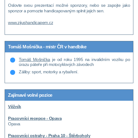
Oslovte svou prezentací možné sponzory, nebo se zapojte jako
sponzor a pomozte handicapovaným splnit jejich sen.
www.zijushandicapem.cz
Tomáš Mošnička - mistr ČR v handbike
Tomáš Mošnička
je od roku 1995 na invalidním vozíku po
úrazu páteře při motocyklových závodech
Záliby: sport, motorky a rybaření.
Zajímavé volné pozice
Věžník
Pracovníci recepce - Opava
Opava
Pracovníci ostrahy - Praha 10 - Štěrboholy