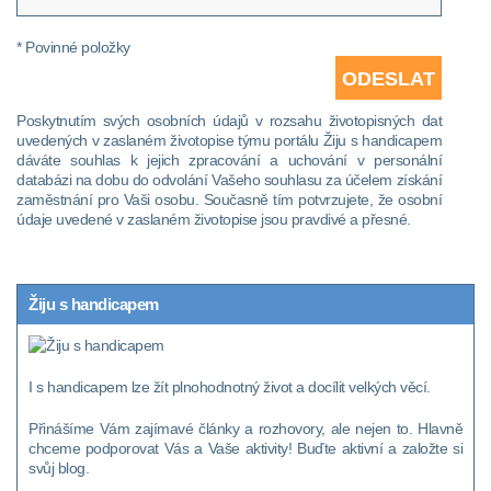
* Povinné položky
Poskytnutím svých osobních údajů v rozsahu životopisných dat
uvedených v zaslaném životopise týmu portálu Žiju s handicapem
dáváte souhlas k jejich zpracování a uchování v personální
databázi na dobu do odvolání Vašeho souhlasu za účelem získání
zaměstnání pro Vaši osobu. Současně tím potvrzujete, že osobní
údaje uvedené v zaslaném životopise jsou pravdivé a přesné.
Žiju s handicapem
I s handicapem lze žít plnohodnotný život a docílit velkých věcí.
Přinášíme Vám zajímavé články a rozhovory, ale nejen to. Hlavně
chceme podporovat Vás a Vaše aktivity! Buďte aktivní a založte si
svůj blog.