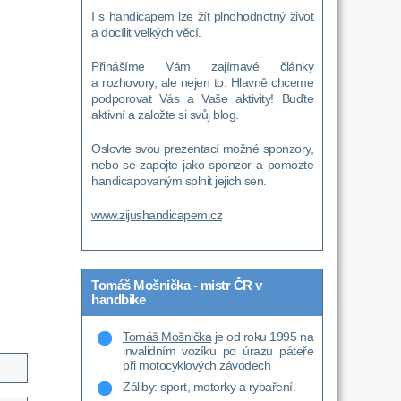
I s handicapem lze žít plnohodnotný život
a docílit velkých věcí.
Přinášíme Vám zajímavé články
a rozhovory, ale nejen to. Hlavně chceme
podporovat Vás a Vaše aktivity! Buďte
aktivní a založte si svůj blog.
Oslovte svou prezentací možné sponzory,
nebo se zapojte jako sponzor a pomozte
handicapovaným splnit jejich sen.
www.zijushandicapem.cz
Tomáš Mošnička - mistr ČR v
handbike
Tomáš Mošnička
je od roku 1995 na
invalidním vozíku po úrazu páteře
při motocyklových závodech
Záliby: sport, motorky a rybaření.