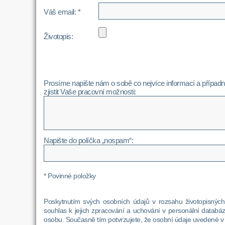
Váš email: *
Životopis:
Prosíme napište nám o sobě co nejvíce informací a případně
zjistit Vaše pracovní možnosti:
Napište do políčka „nospam“:
* Povinné položky
Poskytnutím svých osobních údajů v rozsahu životopisnýc
souhlas k jejich zpracování a uchování v personální datab
osobu. Současně tím potvrzujete, že osobní údaje uvedené v 