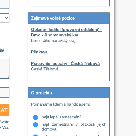
Zajímavé volné pozice
Oblastní ředitel (provozní oddělení) -
Brno - Jihomoravský kraj
Brno - Jihomoravský kraj
ité
Pěnkava
Pracovníci ostrahy - Česká Třebová
Česká Třebová
O projektu
Pomáháme lidem s handicapem:
najít lepší zaměstnání
áváte
najít zaměstnání v blízkosti jejich
 Vaši
domova