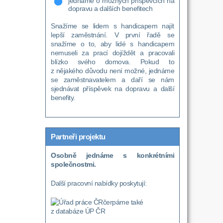
jednáme o možných příspěvcích na
dopravu a dalších benefitech
Snažíme se lidem s handicapem najít
lepší zaměstnání. V první řadě se
snažíme o to, aby lidé s handicapem
nemuseli za prací dojíždět a pracovali
blízko svého domova. Pokud to
z nějakého důvodu není možné, jednáme
se zaměstnavatelem a daří se nám
sjednávat příspěvek na dopravu a další
benefity.
Partneři projektu
Osobně jednáme s konkrétními
společnostmi.
Další pracovní nabídky poskytují:
čerpáme také
z databáze ÚP ČR