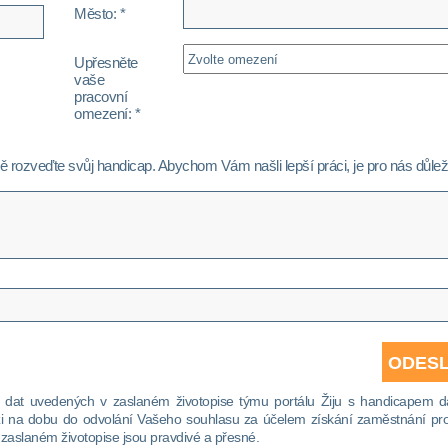
Město: *
Upřesněte
vaše
pracovní
omezení: *
 rozveďte svůj handicap. Abychom Vám našli lepší práci, je pro nás důlež
h dat uvedených v zaslaném životopise týmu portálu Žiju s handicapem d
ázi na dobu do odvolání Vašeho souhlasu za účelem získání zaměstnání pro
zaslaném životopise jsou pravdivé a přesné.