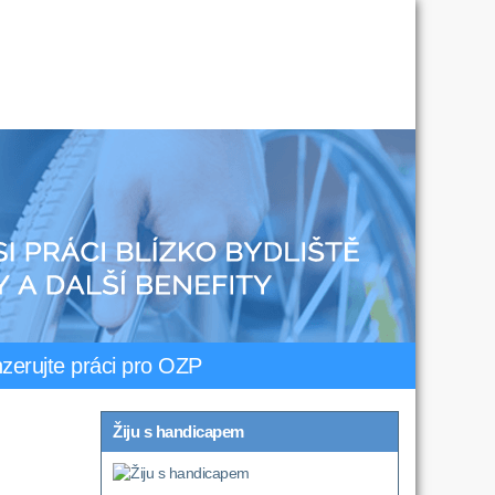
nzerujte práci pro OZP
Žiju s handicapem