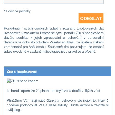
* Povinné položky
Poskytnutím svých osobních údajů v rozsahu životopisných dat
uvedených v zaslaném životopise týmu portálu Žiju s handicapem
dáváte souhlas k jejich zpracování a uchování v personální
databázi na dobu do odvolání Vašeho souhlasu za účelem získání
zaměstnání pro Vaši osobu. Současně tím potvrzujete, že osobní
údaje uvedené v zaslaném životopise jsou pravdivé a přesné.
Žiju s handicapem
I s handicapem lze žít plnohodnotný život a docílit velkých věcí.
Přinášíme Vám zajímavé články a rozhovory, ale nejen to. Hlavně
chceme podporovat Vás a Vaše aktivity! Buďte aktivní a založte si
svůj blog.