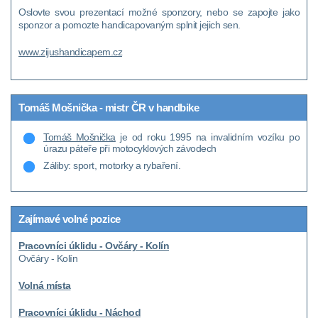
Oslovte svou prezentací možné sponzory, nebo se zapojte jako
sponzor a pomozte handicapovaným splnit jejich sen.
www.zijushandicapem.cz
Tomáš Mošnička - mistr ČR v handbike
Tomáš Mošnička
je od roku 1995 na invalidním vozíku po
úrazu páteře při motocyklových závodech
Záliby: sport, motorky a rybaření.
Zajímavé volné pozice
Pracovníci úklidu - Ovčáry - Kolín
Ovčáry - Kolín
Volná místa
Pracovníci úklidu - Náchod