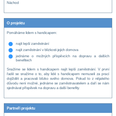
Náchod
O projektu
Pomáháme lidem s handicapem:
najít lepší zaměstnání
najít zaměstnání v blízkosti jejich domova
jednáme o možných příspěvcích na dopravu a dalších
benefitech
Snažíme se lidem s handicapem najít lepší zaměstnání. V první
řadě se snažíme o to, aby lidé s handicapem nemuseli za prací
dojíždět a pracovali blízko svého domova. Pokud to z nějakého
důvodu není možné, jednáme se zaměstnavatelem a daří se nám
sjednávat příspěvek na dopravu a další benefity.
Partneři projektu