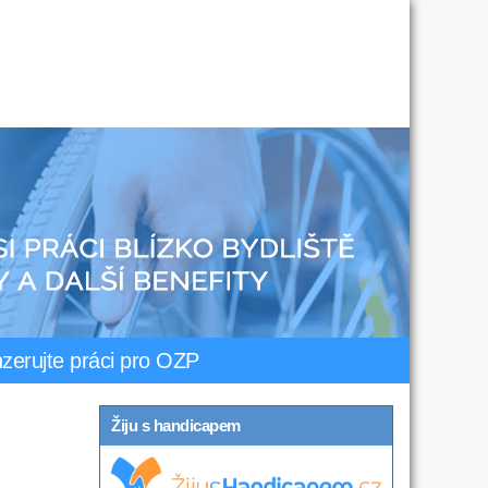
nzerujte práci pro OZP
Žiju s handicapem