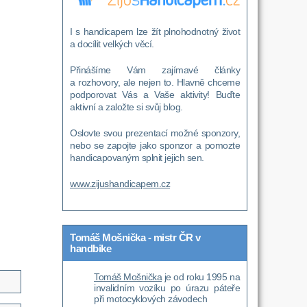
I s handicapem lze žít plnohodnotný život
a docílit velkých věcí.
Přinášíme Vám zajímavé články
a rozhovory, ale nejen to. Hlavně chceme
podporovat Vás a Vaše aktivity! Buďte
aktivní a založte si svůj blog.
Oslovte svou prezentací možné sponzory,
nebo se zapojte jako sponzor a pomozte
handicapovaným splnit jejich sen.
www.zijushandicapem.cz
Tomáš Mošnička - mistr ČR v
handbike
Tomáš Mošnička
je od roku 1995 na
invalidním vozíku po úrazu páteře
při motocyklových závodech