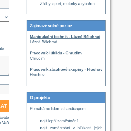
Záliby: sport, motorky a rybaření.
Zajímavé volné pozice
Manipulační technik - Lázně Bělohrad
Lázně Bělohrad
ité
Pracovníci úklidu - Chrudim
Chrudim
Pracovník zásahové skupiny - Hrachov
Hrachov
O projektu
Pomáháme lidem s handicapem:
áváte
najít lepší zaměstnání
 Vaši
najít zaměstnání v blízkosti jejich