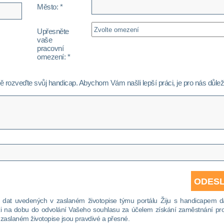
Město: *
Upřesněte
vaše
pracovní
omezení: *
 rozveďte svůj handicap. Abychom Vám našli lepší práci, je pro nás důlež
h dat uvedených v zaslaném životopise týmu portálu Žiju s handicapem d
ázi na dobu do odvolání Vašeho souhlasu za účelem získání zaměstnání pro
zaslaném životopise jsou pravdivé a přesné.