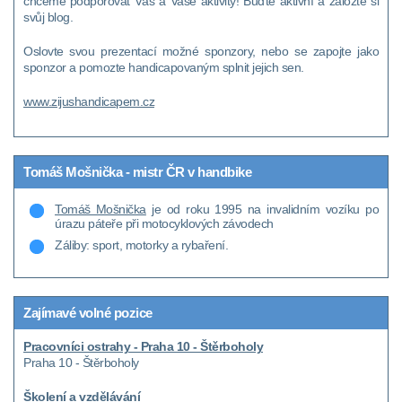
chceme podporovat Vás a Vaše aktivity! Buďte aktivní a založte si
svůj blog.
Oslovte svou prezentací možné sponzory, nebo se zapojte jako
sponzor a pomozte handicapovaným splnit jejich sen.
www.zijushandicapem.cz
Tomáš Mošnička - mistr ČR v handbike
Tomáš Mošnička
je od roku 1995 na invalidním vozíku po
úrazu páteře při motocyklových závodech
Záliby: sport, motorky a rybaření.
Zajímavé volné pozice
Pracovníci ostrahy - Praha 10 - Štěrboholy
Praha 10 - Štěrboholy
Školení a vzdělávání