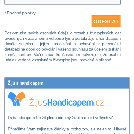
* Povinné položky
Poskytnutím svých osobních údajů v rozsahu životopisných dat
uvedených v zaslaném životopise týmu portálu Žiju s handicapem
dáváte souhlas k jejich zpracování a uchování v personální
databázi na dobu do odvolání Vašeho souhlasu za účelem získání
zaměstnání pro Vaši osobu. Současně tím potvrzujete, že osobní
údaje uvedené v zaslaném životopise jsou pravdivé a přesné.
Žiju s handicapem
I s handicapem lze žít plnohodnotný život a docílit velkých věcí.
Přinášíme Vám zajímavé články a rozhovory, ale nejen to. Hlavně