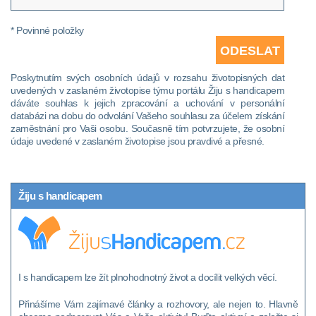
* Povinné položky
Poskytnutím svých osobních údajů v rozsahu životopisných dat
uvedených v zaslaném životopise týmu portálu Žiju s handicapem
dáváte souhlas k jejich zpracování a uchování v personální
databázi na dobu do odvolání Vašeho souhlasu za účelem získání
zaměstnání pro Vaši osobu. Současně tím potvrzujete, že osobní
údaje uvedené v zaslaném životopise jsou pravdivé a přesné.
Žiju s handicapem
I s handicapem lze žít plnohodnotný život a docílit velkých věcí.
Přinášíme Vám zajímavé články a rozhovory, ale nejen to. Hlavně