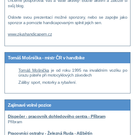
chceme podporovat Vás a Vaše aktivity! Buďte aktivní a založte si
svůj blog.
Oslovte svou prezentací možné sponzory, nebo se zapojte jako
sponzor a pomozte handicapovaným splnit jejich sen.
www.zijushandicapem.cz
Tomáš Mošnička - mistr ČR v handbike
Tomáš Mošnička
je od roku 1995 na invalidním vozíku po
úrazu páteře při motocyklových závodech
Záliby: sport, motorky a rybaření.
Zajímavé volné pozice
Dispečer - pracovník dohledového centra - Příbram
Příbram
Pracovníci ostrahy - Železná Ruda - Alžbětín