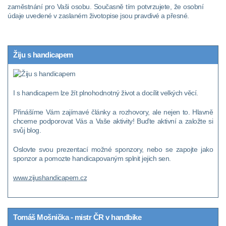
zaměstnání pro Vaši osobu. Současně tím potvrzujete, že osobní
údaje uvedené v zaslaném životopise jsou pravdivé a přesné.
Žiju s handicapem
I s handicapem lze žít plnohodnotný život a docílit velkých věcí.
Přinášíme Vám zajímavé články a rozhovory, ale nejen to. Hlavně
chceme podporovat Vás a Vaše aktivity! Buďte aktivní a založte si
svůj blog.
Oslovte svou prezentací možné sponzory, nebo se zapojte jako
sponzor a pomozte handicapovaným splnit jejich sen.
www.zijushandicapem.cz
Tomáš Mošnička - mistr ČR v handbike