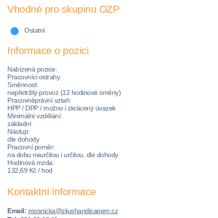
Vhodné pro skupinu OZP
Ostatní
Informace o pozici
Nabízená pozice:
Pracovníci ostrahy
Směnnost:
nepřetržitý provoz (12 hodinové směny)
Pracovněprávní vztah:
HPP / DPP / možno i zkrácený úvazek
Minimální vzdělání:
základní
Nástup:
dle dohody
Pracovní poměr:
na dobu neurčitou i určitou, dle dohody
Hodinová mzda:
132,69 Kč / hod
Kontaktní informace
Email:
mosnicka@zijushandicapem.cz