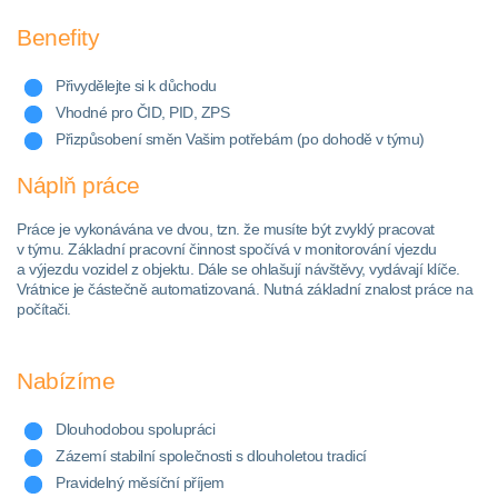
Benefity
Přivydělejte si k důchodu
Vhodné pro ČID, PID, ZPS
Přizpůsobení směn Vašim potřebám (po dohodě v týmu)
Náplň práce
Práce je vykonávána ve dvou, tzn. že musíte být zvyklý pracovat
v týmu. Základní pracovní činnost spočívá v monitorování vjezdu
a výjezdu vozidel z objektu. Dále se ohlašují návštěvy, vydávají klíče.
Vrátnice je částečně automatizovaná. Nutná základní znalost práce na
počítači.
Nabízíme
Dlouhodobou spolupráci
Zázemí stabilní společnosti s dlouholetou tradicí
Pravidelný měsíční příjem