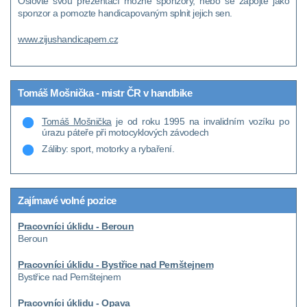
Oslovte svou prezentací možné sponzory, nebo se zapojte jako
sponzor a pomozte handicapovaným splnit jejich sen.
www.zijushandicapem.cz
Tomáš Mošnička - mistr ČR v handbike
Tomáš Mošnička
je od roku 1995 na invalidním vozíku po
úrazu páteře při motocyklových závodech
Záliby: sport, motorky a rybaření.
Zajímavé volné pozice
Pracovníci úklidu - Beroun
Beroun
Pracovníci úklidu - Bystřice nad Pernštejnem
Bystřice nad Pernštejnem
Pracovníci úklidu - Opava