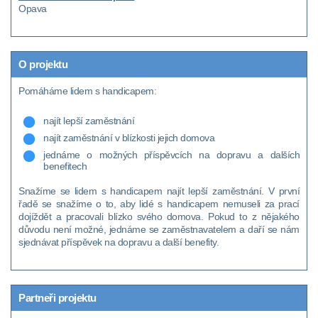
Opava
O projektu
Pomáháme lidem s handicapem:
najít lepší zaměstnání
najít zaměstnání v blízkosti jejich domova
jednáme o možných příspěvcích na dopravu a dalších
benefitech
Snažíme se lidem s handicapem najít lepší zaměstnání. V první
řadě se snažíme o to, aby lidé s handicapem nemuseli za prací
dojíždět a pracovali blízko svého domova. Pokud to z nějakého
důvodu není možné, jednáme se zaměstnavatelem a daří se nám
sjednávat příspěvek na dopravu a další benefity.
Partneři projektu