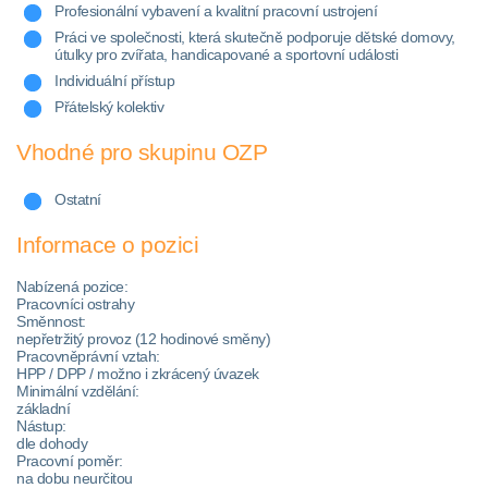
Profesionální vybavení a kvalitní pracovní ustrojení
Práci ve společnosti, která skutečně podporuje dětské domovy,
útulky pro zvířata, handicapované a sportovní události
Individuální přístup
Přátelský kolektiv
Vhodné pro skupinu OZP
Ostatní
Informace o pozici
Nabízená pozice:
Pracovníci ostrahy
Směnnost:
nepřetržitý provoz (12 hodinové směny)
Pracovněprávní vztah:
HPP / DPP / možno i zkrácený úvazek
Minimální vzdělání:
základní
Nástup:
dle dohody
Pracovní poměr:
na dobu neurčitou