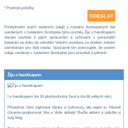
* Povinné položky
Poskytnutím svých osobních údajů v rozsahu životopisných dat
uvedených v zaslaném životopise týmu portálu Žiju s handicapem
dáváte souhlas k jejich zpracování a uchování v personální
databázi na dobu do odvolání Vašeho souhlasu za účelem získání
zaměstnání pro Vaši osobu. Současně tím potvrzujete, že osobní
údaje uvedené v zaslaném životopise jsou pravdivé a přesné.
Žiju s handicapem
I s handicapem lze žít plnohodnotný život a docílit velkých věcí.
Přinášíme Vám zajímavé články a rozhovory, ale nejen to. Hlavně
chceme podporovat Vás a Vaše aktivity! Buďte aktivní a založte si
svůj blog.